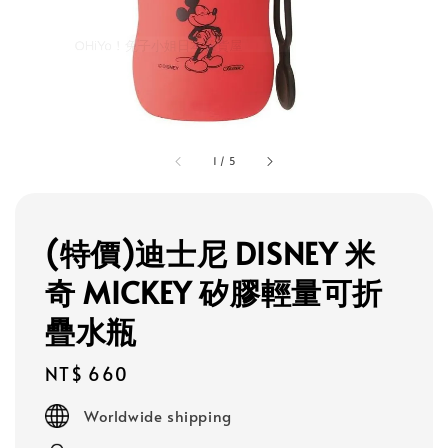
1
/
5
(特價)迪士尼 DISNEY 米
奇 MICKEY 矽膠輕量可折
疊水瓶
Regular
NT$ 660
price
Worldwide shipping