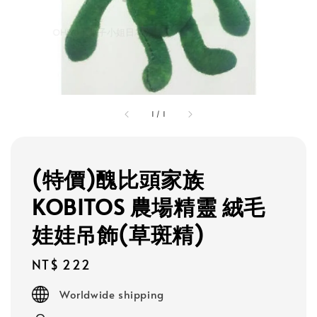
1
/
1
(特價)醜比頭家族
KOBITOS 農場精靈 絨毛
娃娃吊飾(草斑精)
Regular
NT$ 222
price
Worldwide shipping