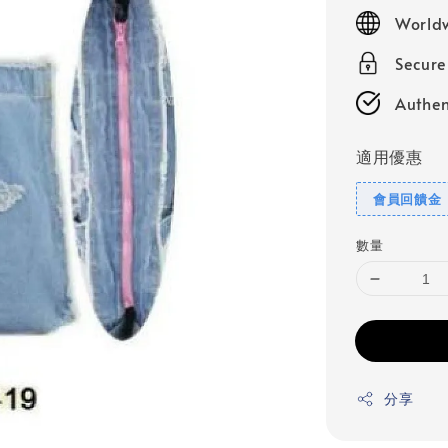
price
Worldw
Secur
Authen
適用優惠
會員回饋金
數量
分享