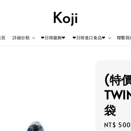
首頁
詳細分類
❤日韓服飾❤
❤日韓進口食品❤
聯繫我
(特價
TWI
袋
Regular
NT$ 500