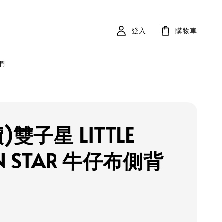
登入
購物車
們
)雙子星 LITTLE
N STAR 牛仔布側背