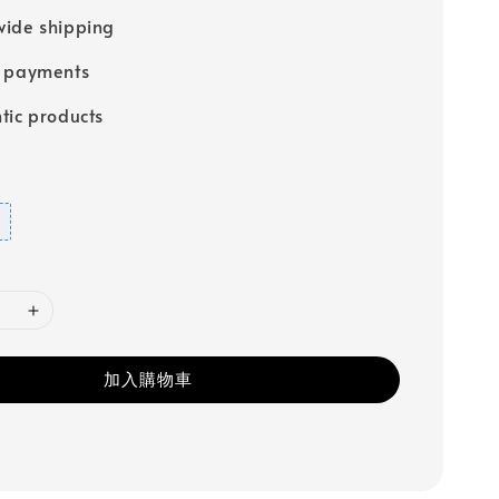
ide shipping
e payments
tic products
加入購物車