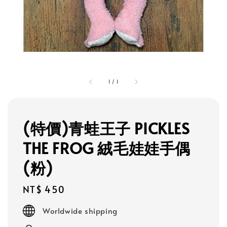
1
/
1
(特價)青蛙王子 PICKLES
THE FROG 絨毛娃娃手偶
(粉)
Regular
NT$ 450
price
Worldwide shipping