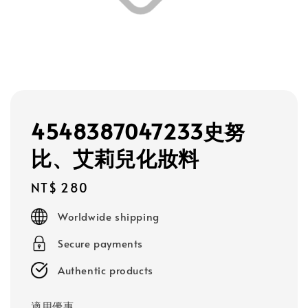
4548387047233史努
比、艾莉兒化妝料
Regular
NT$ 280
price
Worldwide shipping
Secure payments
Authentic products
適用優惠