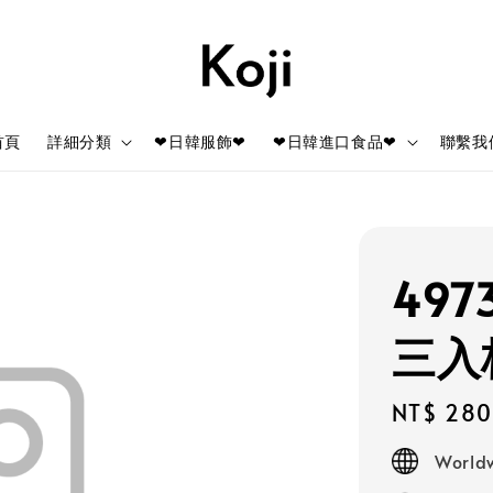
首頁
詳細分類
❤日韓服飾❤
❤日韓進口食品❤
聯繫我
497
三入
Regular
NT$ 280
price
Worldw