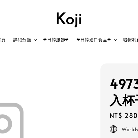
首頁
詳細分類
❤日韓服飾❤
❤日韓進口食品❤
聯繫我
497
入杯
Regular
NT$ 280
price
Worldw