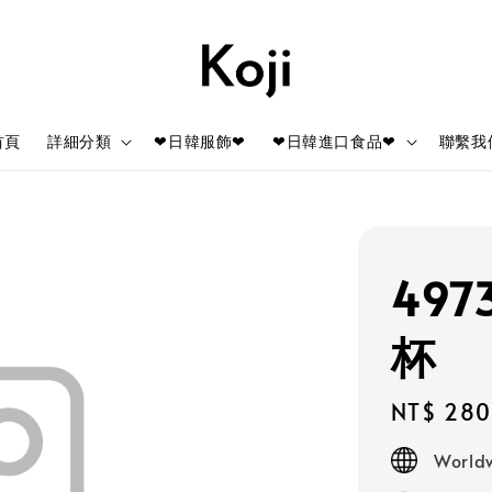
首頁
詳細分類
❤日韓服飾❤
❤日韓進口食品❤
聯繫我
497
杯
Regular
NT$ 280
price
Worldw