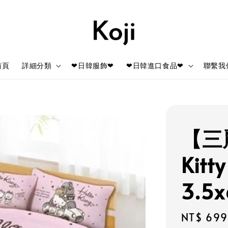
首頁
詳細分類
❤日韓服飾❤
❤日韓進口食品❤
聯繫我
【三麗
Kit
3.5
Regular
NT$ 699