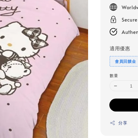
price
Worldw
Secur
Authen
適用優惠
會員回饋金
數量
分享