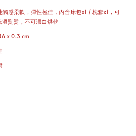
觸感柔軟，彈性極佳，內含床包x1 / 枕套x1，可
/ 低溫熨燙，不可漂白烘乾
6 x 0.3 cm
維
灣