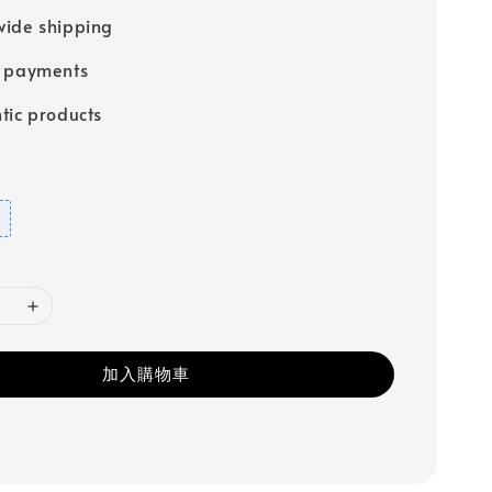
ide shipping
e payments
tic products
加入購物車