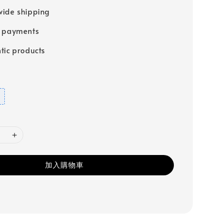
ide shipping
e payments
tic products
加入購物車