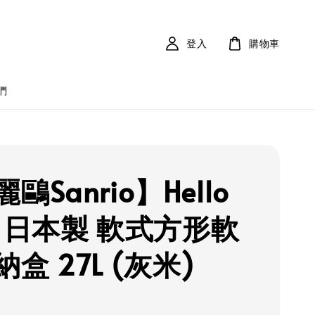
登入
購物車
們
鷗Sanrio】Hello
ty 日本製 軟式方形軟
盒 27L (灰米)