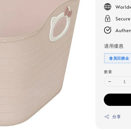
price
Worldw
Secur
Authen
適用優惠
會員回饋金
數量
分享