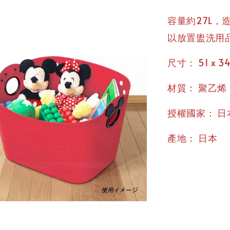
容量約27L，
以放置盥洗用
：
尺寸
51 x 34
：
材質
聚乙烯
：
授權國家
日
：
產地
日本