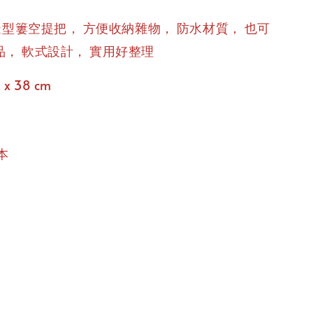
，
，
，
造型簍空提把
方便收納雜物
防水材質
也可
，
，
品
軟式設計
實用好整理
 x 38 cm
本