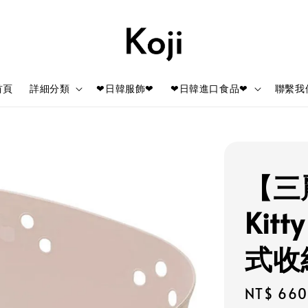
首頁
詳細分類
❤日韓服飾❤
❤日韓進口食品❤
聯繫我
【三麗
Kit
式收納
Regular
NT$ 660