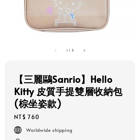
1
/
3
【三麗鷗Sanrio】Hello
Kitty 皮質手提雙層收納包
(棕坐姿款)
Regular
NT$ 760
price
Worldwide shipping