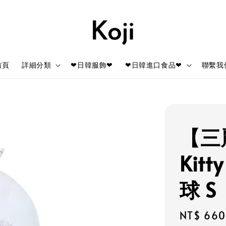
首頁
詳細分類
❤日韓服飾❤
❤日韓進口食品❤
聯繫我
【三麗
Kit
球 S
Regular
NT$ 660