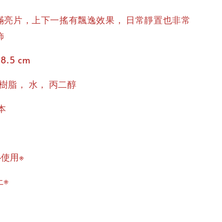
，
滿亮片，上下一搖有飄逸效果
日常靜置也非常
飾
 8.5 cm
，
，
樹脂
水
丙二醇
本
心使用※
上※