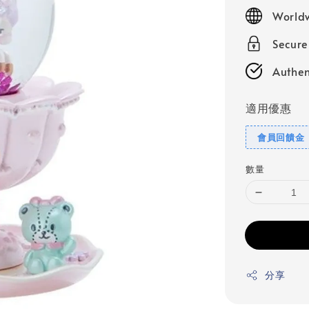
price
Worldw
Secur
Authen
適用優惠
會員回饋金
數量
分享