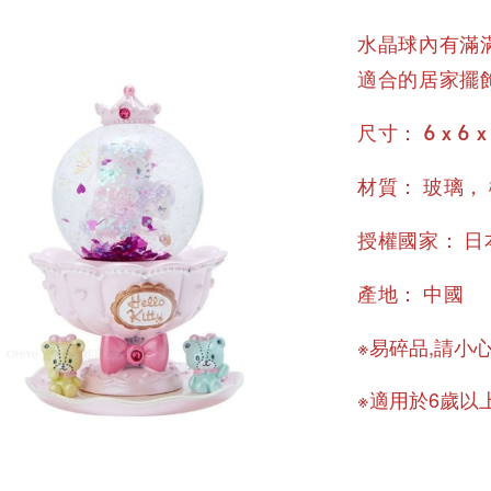
水晶球內有滿
適合的居家擺
：
尺寸
6 x 6 x
：
，
材質
玻璃
：
授權國家
日
：
產地
中國
※易碎品,請小
※適用於6歲以