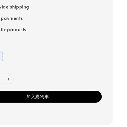
ide shipping
e payments
tic products
加入購物車