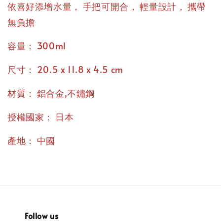
，
，
，
依喜好添增水量
手把可開合
輕量設計
攜帶
無負擔
：
容量
300ml
：
尺寸
20.5 x 11.8 x 4.5 cm
：
材質
鋁合金,不鏽鋼
：
授權國家
日本
：
產地
中國
Follow us