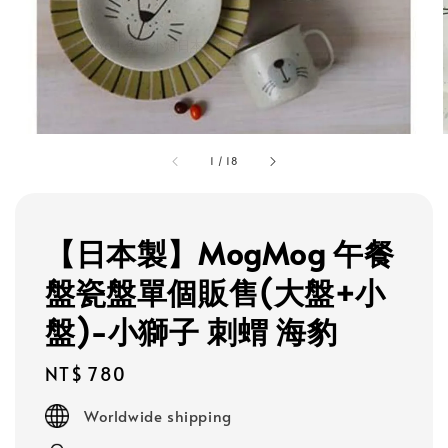
1
/
18
【日本製】MogMog 午餐
盤瓷盤單個販售(大盤+小
盤)-小獅子 刺蝟 海豹
Regular
NT$ 780
price
Worldwide shipping