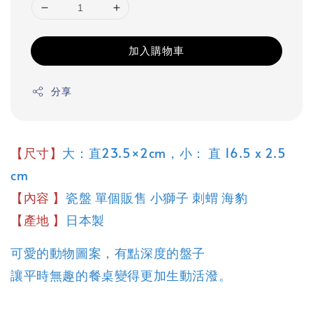
加入購物車
分享
【尺寸】
大：直23.5×2cm，小： 直 16.5 x 2.5
cm
【內容 】
瓷盤 單個販售 小獅子 刺蝟 海豹
【產地 】
日本製
可愛的動物圖案，有點深度的盤子
讓平時無趣的餐桌變得更加生動活潑。