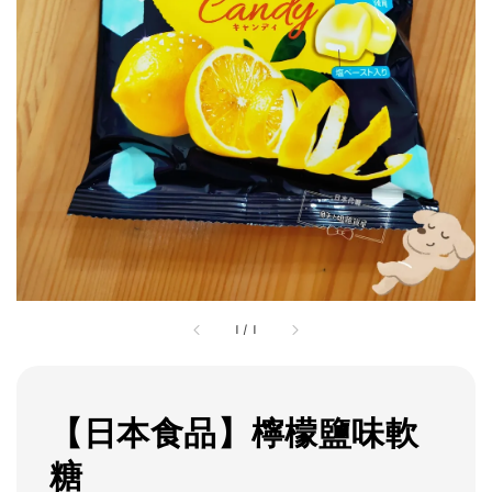
1
/
1
【日本食品】檸檬鹽味軟
糖