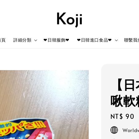
首頁
詳細分類
❤日韓服飾❤
❤日韓進口食品❤
聯繫我
【日
啾軟
Regular
NT$ 90
price
Worldw