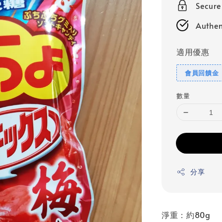
Secur
Authen
適用優惠
會員回饋金
數量
分享
淨重：約80g