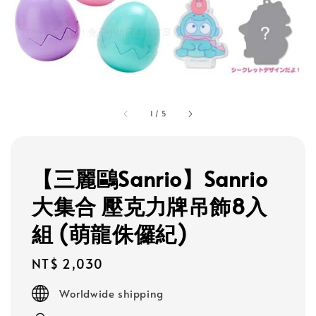
1
/
5
【三麗鷗Sanrio】Sanrio
大集合 壓克力牌吊飾8入
組 (萌龍侏儸紀)
Regular
NT$ 2,030
price
Worldwide shipping