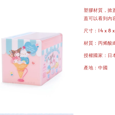
塑膠材質，掀蓋
蓋可以看到內
尺寸：14 x 8 x
材質：丙烯酸
授權國家：日
產地：中國