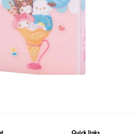
pt
Quick links