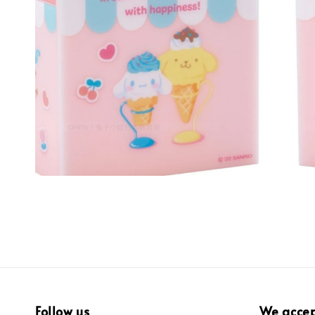
Follow us
We acce