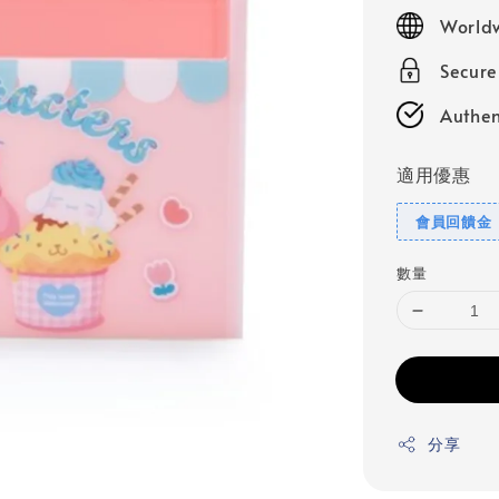
price
Worldw
Secur
Authen
適用優惠
會員回饋金
數量
分享