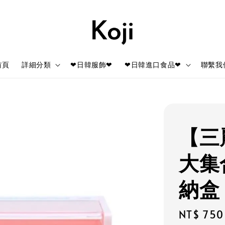
首頁
詳細分類
❤日韓服飾❤
❤日韓進口食品❤
聯繫我
【三麗
大集
納盒
Regular
NT$ 750