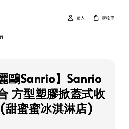
登入
購物車
們
鷗Sanrio】Sanrio
合 方型塑膠掀蓋式收
 (甜蜜蜜冰淇淋店)