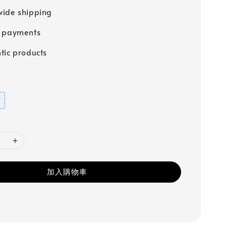
ide shipping
e payments
tic products
加入購物車