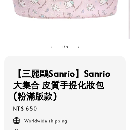
1
/
4
【三麗鷗Sanrio】Sanrio
大集合 皮質手提化妝包
(粉滿版款)
Regular
NT$ 650
price
Worldwide shipping