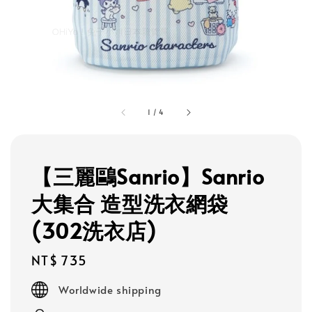
1
/
4
【三麗鷗Sanrio】Sanrio
大集合 造型洗衣網袋
(302洗衣店)
Regular
NT$ 735
price
Worldwide shipping