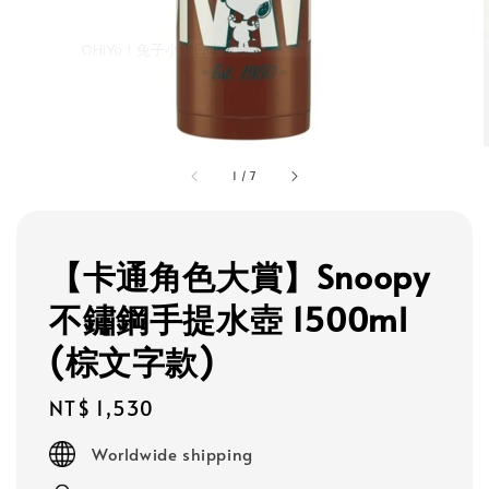
1
/
7
【卡通角色大賞】Snoopy
不鏽鋼手提水壺 1500ml
(棕文字款)
Regular
NT$ 1,530
price
Worldwide shipping