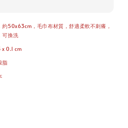
約50x63cm，毛巾布材質，舒適柔軟不刺癢，
，可換洗
x 0.1 cm
胺脂
本