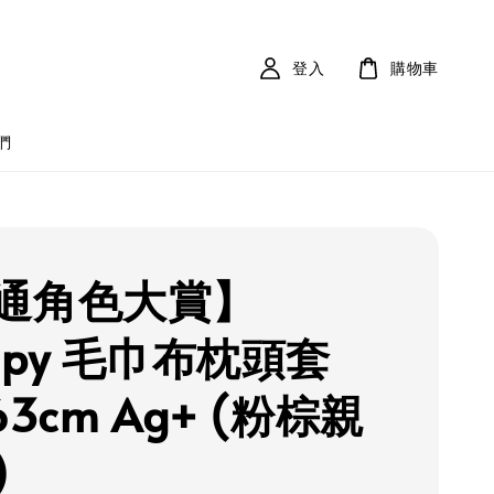
登入
購物車
們
通角色大賞】
opy 毛巾布枕頭套
63cm Ag+ (粉棕親
)