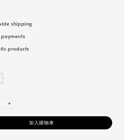
ide shipping
e payments
tic products
加入購物車