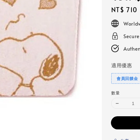
Regular
NT$ 710
price
Worldw
Secur
Authen
適用優惠
會員回饋金
數量