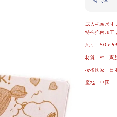
分享
成人枕頭尺寸，
特殊抗菌加工
尺寸：50 x 63 
材質：棉，聚
授權國家：日
產地：中國