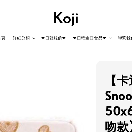
首頁
詳細分類
❤日韓服飾❤
❤日韓進口食品❤
聯繫我
【卡
Sno
50x
吻款