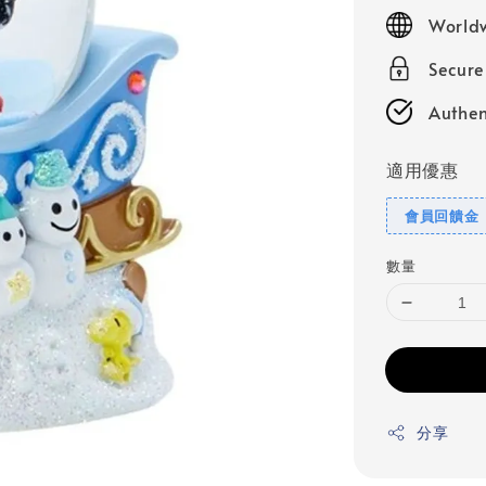
price
Worldw
Secur
Authen
適用優惠
會員回饋金
數量
分享