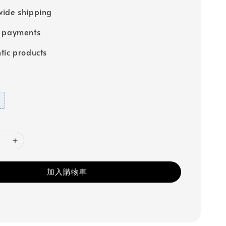
ide shipping
e payments
tic products
加入購物車