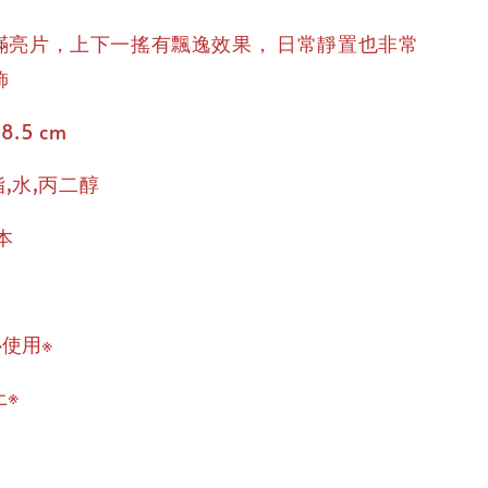
，
滿亮片，上下一搖有飄逸效果
日常靜置也非常
飾
 8.5 cm
脂,水,丙二醇
本
心使用※
上※