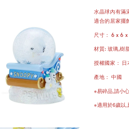
水晶球內有滿
適合的居家擺
：
尺寸
6 x 6 x
材質: 玻璃,樹
：
授權國家
日
：
產地
中國
※易碎品,請小
※適用於6歲以