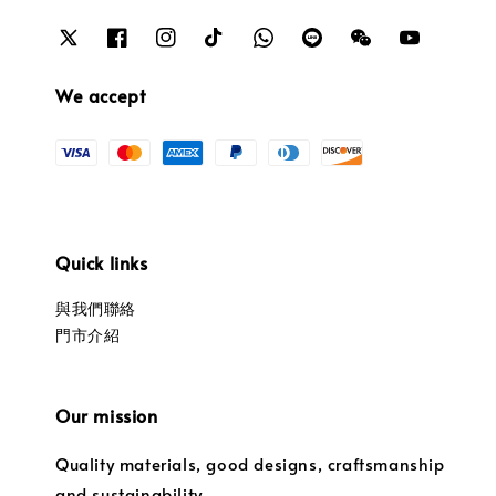
We accept
Quick links
與我們聯絡
門市介紹
Our mission
Quality materials, good designs, craftsmanship
and sustainability.