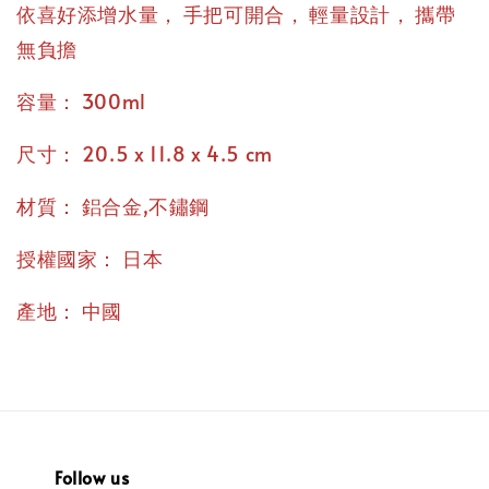
，
，
，
依喜好添增水量
手把可開合
輕量設計
攜帶
無負擔
：
容量
300ml
：
尺寸
20.5 x 11.8 x 4.5 cm
：
材質
鋁合金,不鏽鋼
：
授權國家
日本
：
產地
中國
Follow us