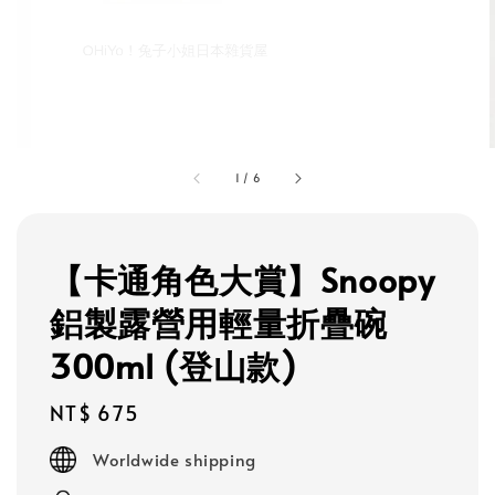
1
/
6
【卡通角色大賞】Snoopy
鋁製露營用輕量折疊碗
300ml (登山款)
Regular
NT$ 675
price
Worldwide shipping