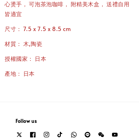
，
，
，
心燙手
可泡茶泡咖啡
附精美木盒
送禮自用
皆適宜
：
尺寸
7.5 x 7.5 x 8.5 cm
：
材質
木,陶瓷
：
授權國家
日本
：
產地
日本
Follow us