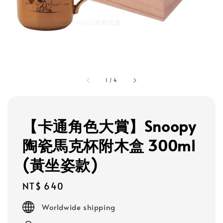
1
/
4
【卡通角色大賞】Snoopy
陶瓷馬克杯附木盒 300ml
(黃坐姿款)
Regular
NT$ 640
price
Worldwide shipping