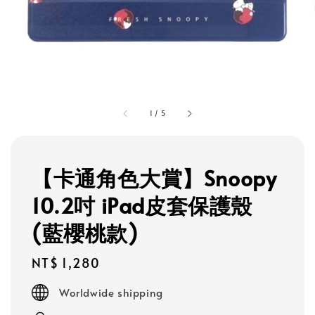
1
/
5
【卡通角色大賞】Snoopy
10.2吋 iPad皮套保護殼
(藍櫻桃款)
Regular
NT$ 1,280
price
Worldwide shipping