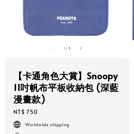
1
/
5
【卡通角色大賞】Snoopy
11吋帆布平板收納包 (深藍
漫畫款)
Regular
NT$ 750
price
Worldwide shipping